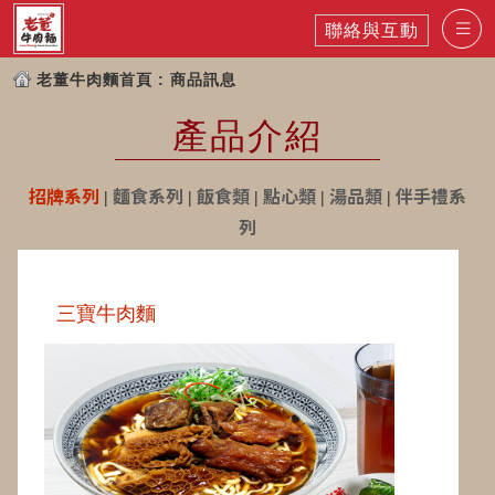
聯絡與互動
老董牛肉麵首頁
: 商品訊息
產品介紹
招牌系列
|
麵食系列
|
飯食類
|
點心類
|
湯品類
|
伴手禮系
列
三寶牛肉麵