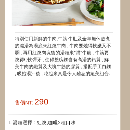
特別使用新鮮的牛肉,牛筋.牛肚及全年無休敖煮
的濃湯為湯底來紅燒牛肉 , 牛肉要燒得軟嫩又不
爛 , 再用紅燒肉塊後的湯頭來"煨"牛筋 , 牛筋要
燒得Q軟彈牙 , 使得整碗麵含有高湯的鈣質 , 鮮
美牛肉的鐵質及大塊牛筋的膠質 , 搭配手工白麵
, 吸飽湯汁後 , 吃起來真是令人難忘的絕美組合.
290
售價NT:
1.湯頭選擇 : 紅燒,咖哩2種口味