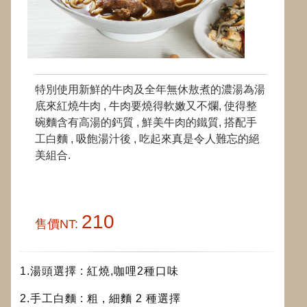
特別使用新鮮的牛肉及全年無休敖煮的濃湯為湯
底來紅燒牛肉 , 牛肉要燒得軟嫩又不爛, 使得整
碗麵含有高湯的鈣質 , 鮮美牛肉的鐵質, 搭配手
工白麵 , 吸飽湯汁後 , 吃起來真是令人難忘的絕
美組合.
210
售價NT:
1.湯頭選擇 : 紅燒,咖哩2種口味
2.手工白麵 : 粗 , 細麵 2 種選擇