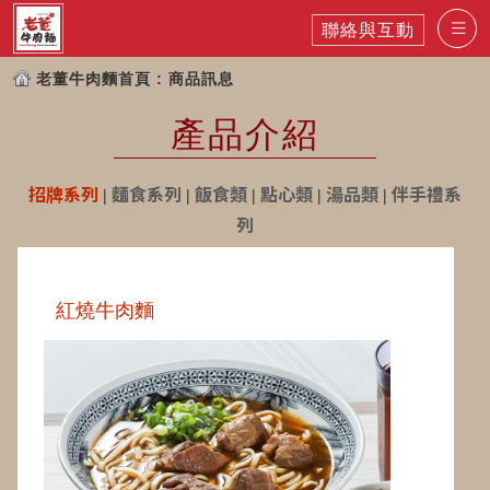
聯絡與互動
老董牛肉麵首頁
: 商品訊息
產品介紹
招牌系列
|
麵食系列
|
飯食類
|
點心類
|
湯品類
|
伴手禮系
列
紅燒牛肉麵