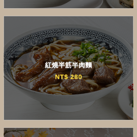
紅燒半筋半肉麵
NT$ 280